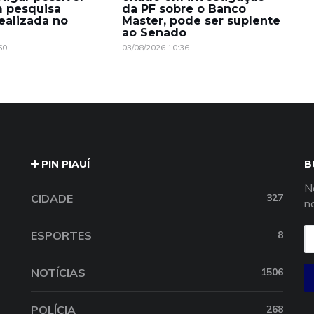
m pesquisa
da PF sobre o Banco
realizada no
Master, pode ser suplente
ao Senado
50
03/08/2026 10:36
PIN PIAUÍ
B
N
CIDADE
327
n
ESPORTES
8
NOTÍCIAS
1506
POLÍCIA
268