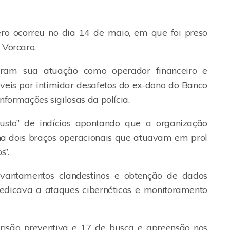
ro ocorreu no dia 14 de maio, em que foi preso
 Vorcaro.
ram sua atuação como operador financeiro e
veis por intimidar desafetos do ex-dono do Banco
informações sigilosas da polícia.
sto” de indícios apontando que a organização
nha dois braços operacionais que atuavam em prol
s”.
evantamentos clandestinos e obtenção de dados
e dedicava a ataques cibernéticos e monitoramento
isão preventiva e 17 de busca e apreensão nos