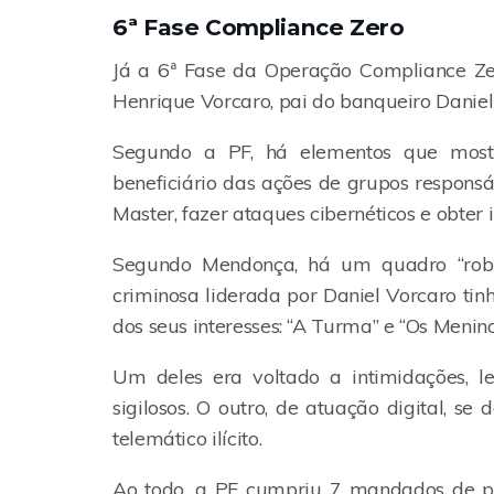
6ª Fase Compliance Zero
Já a 6ª Fase da Operação Compliance Ze
Henrique Vorcaro, pai do banqueiro Daniel
Segundo a PF, há elementos que most
beneficiário das ações de grupos responsá
Master, fazer ataques cibernéticos e obter 
Segundo Mendonça, há um quadro “robu
criminosa liderada por Daniel Vorcaro ti
dos seus interesses: “A Turma” e “Os Menino
Um deles era voltado a intimidações, l
sigilosos. O outro, de atuação digital, s
telemático ilícito.
Ao todo, a PF cumpriu 7 mandados de pr